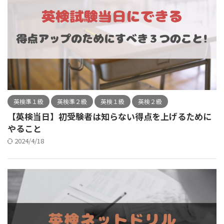
英検準１級
英検準２級
英検１級
英検２級
【英検当日】初受験者は知らない得点を上げるために
やること
2024/4/18