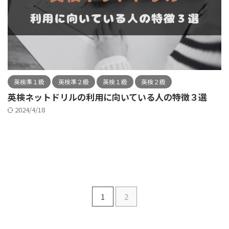
英検準１級
英検準２級
英検１級
英検２級
英検ネットドリルの利用に向いている人の特徴３選
2024/4/18
1
2