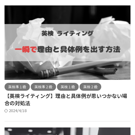
英検準１級
英検準２級
英検１級
英検２級
【英検ライティング】理由と具体例が思いつかない場
合の対処法
2024/4/18