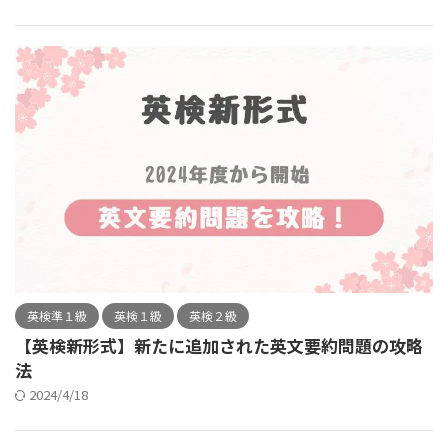
英検準１級
英検１級
英検２級
【英検新形式】新たに追加された英文要約問題の攻略
法
2024/4/18