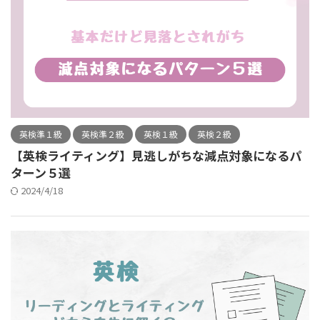
英検準１級
英検準２級
英検１級
英検２級
【英検ライティング】見逃しがちな減点対象になるパ
ターン５選
2024/4/18