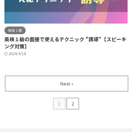
英検１級
英検１級の面接で使えるテクニック "誘導"【スピーキ
ング対策】
2024/4/18
Next »
1
2