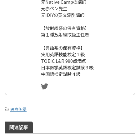
元Native Campの講師
元赤ペン先生
元IDIYの英文添削講師
【放射線系の保有資格】
第１種放射線取扱主任者
【言語系の保有資格】
実用英語技能検定１級
TOEIC L&R 990点満点
日本医学英語検定試験３級
中国語検定試験４級
-
医療英語
関連記事